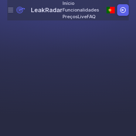
Início
LeakRadar
Funcionalidades
Menu
Skip to content
Preços
Live
FAQ