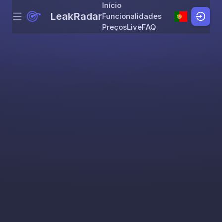
Início
LeakRadar
Funcionalidades
Menu
Skip to content
Preços
Live
FAQ