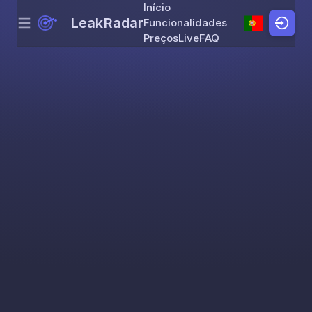
Início
LeakRadar
Funcionalidades
Menu
Skip to content
Preços
Live
FAQ