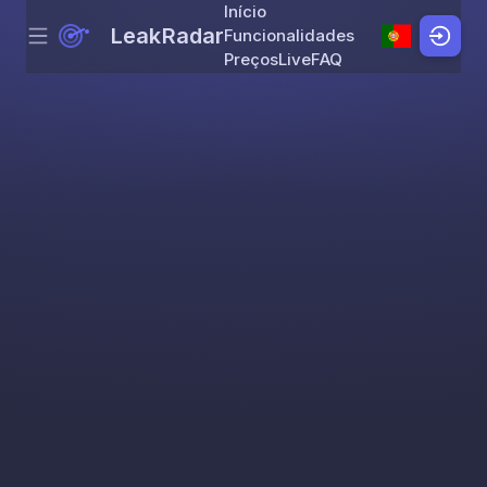
Início
LeakRadar
Funcionalidades
Menu
Skip to content
Preços
Live
FAQ