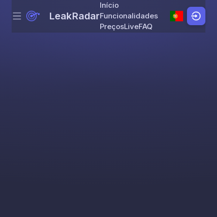
Início
LeakRadar
Funcionalidades
Menu
Skip to content
Preços
Live
FAQ