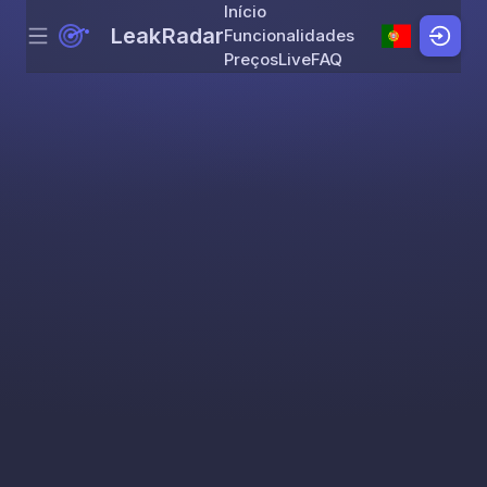
Início
LeakRadar
Funcionalidades
Menu
Skip to content
Preços
Live
FAQ