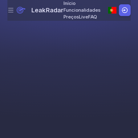
Início
LeakRadar
Funcionalidades
Menu
Skip to content
Preços
Live
FAQ