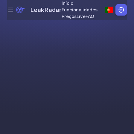
Início
LeakRadar
Funcionalidades
Menu
Skip to content
Preços
Live
FAQ