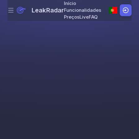
Início
LeakRadar
Funcionalidades
Menu
Skip to content
Preços
Live
FAQ