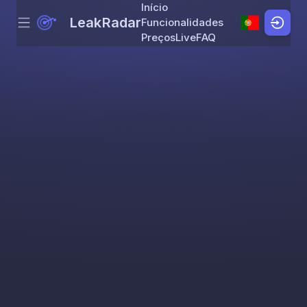
Início
LeakRadar
Funcionalidades
Menu
Skip to content
Preços
Live
FAQ