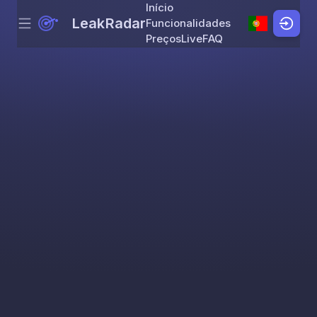
Início
LeakRadar
Funcionalidades
Menu
Skip to content
Preços
Live
FAQ