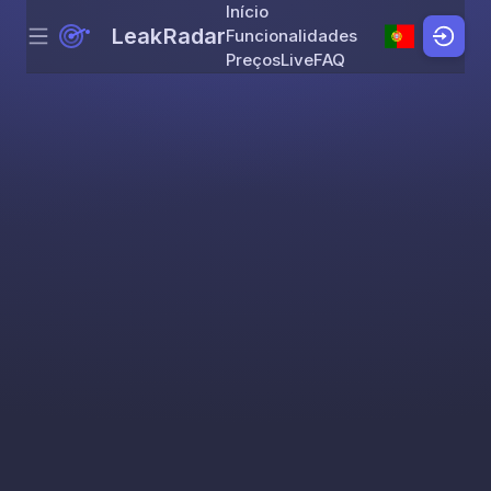
Início
LeakRadar
Funcionalidades
Menu
Skip to content
Preços
Live
FAQ