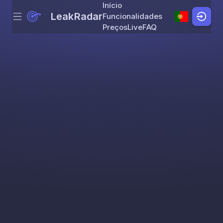
Início
LeakRadar
Funcionalidades
Menu
Skip to content
Preços
Live
FAQ