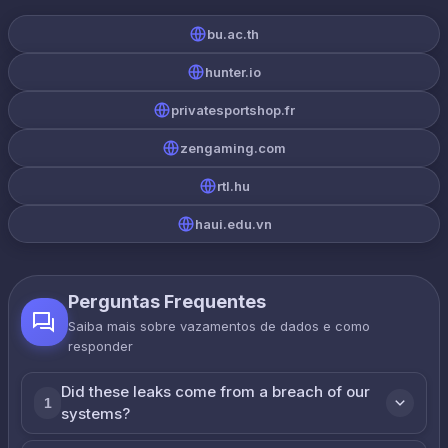
bu.ac.th
hunter.io
privatesportshop.fr
zengaming.com
rtl.hu
haui.edu.vn
Perguntas Frequentes
Saiba mais sobre vazamentos de dados e como
responder
Did these leaks come from a breach of our
1
systems?