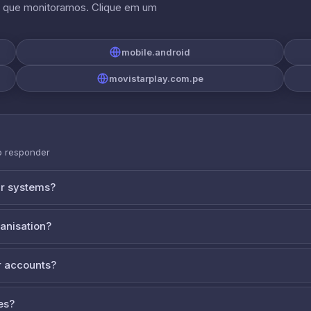
s que monitoramos. Clique em um
mobile.android
movistarplay.com.pe
o responder
ur systems?
ganisation?
 accounts?
es?