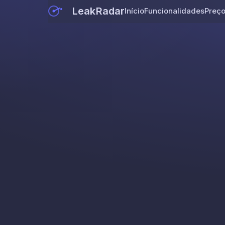
LeakRadar
Início
Funcionalidades
Preç