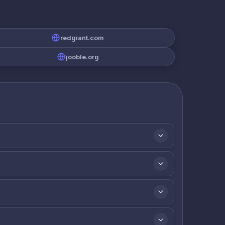
redgiant.com
jooble.org