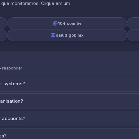
s que monitoramos. Clique em um
104.com.tw
salud.gob.mx
o responder
ur systems?
ganisation?
 accounts?
es?