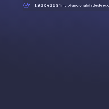
LeakRadar
Início
Funcionalidades
Preç