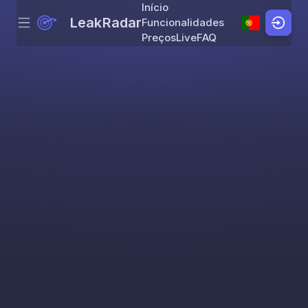
Início
LeakRadar
Funcionalidades
Menu
Skip to content
Preços
Live
FAQ