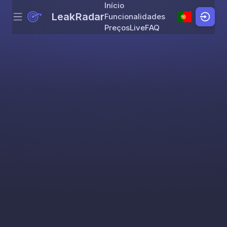
Início
LeakRadar
Funcionalidades
Menu
Skip to content
Preços
Live
FAQ