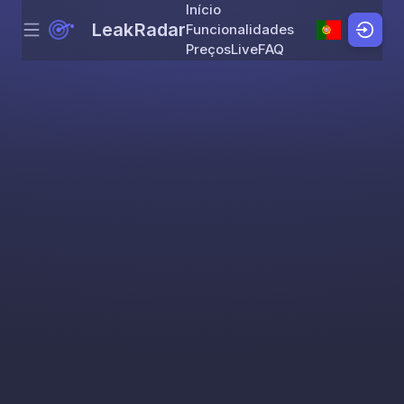
Início
LeakRadar
Funcionalidades
Menu
Skip to content
Preços
Live
FAQ