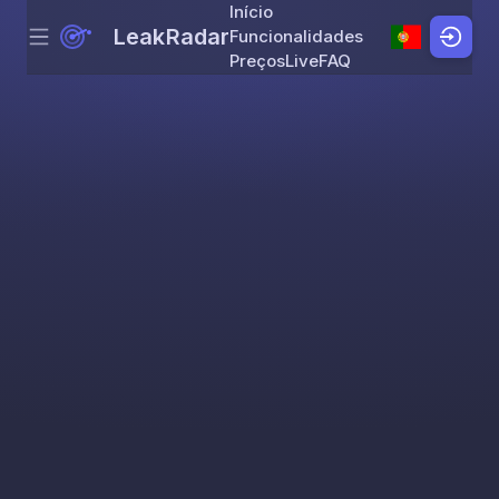
Início
LeakRadar
Funcionalidades
Menu
Skip to content
Preços
Live
FAQ