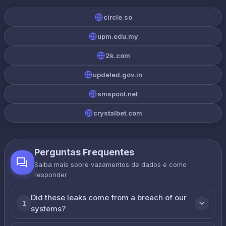
circle.so
upm.edu.my
2k.com
updeled.gov.in
smspool.net
crystalbet.com
Perguntas Frequentes
Saiba mais sobre vazamentos de dados e como
responder
Did these leaks come from a breach of our
1
systems?