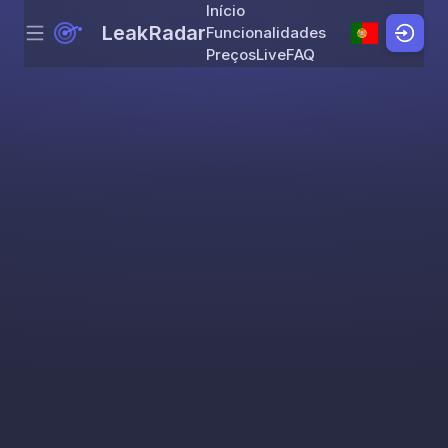
Início
LeakRadar
Funcionalidades
Menu
Skip to content
Preços
Live
FAQ