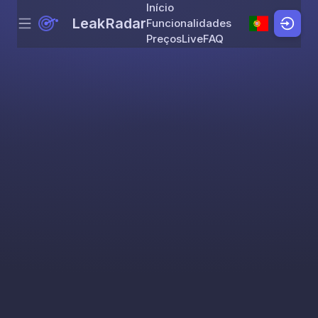
Início
LeakRadar
Funcionalidades
Menu
Skip to content
Preços
Live
FAQ