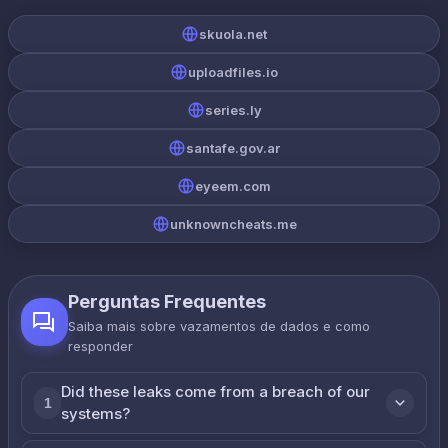
skuola.net
uploadfiles.io
series.ly
santafe.gov.ar
eyeem.com
unknowncheats.me
Perguntas Frequentes
Saiba mais sobre vazamentos de dados e como
responder
Did these leaks come from a breach of our
1
systems?