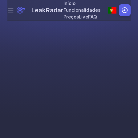
Início
LeakRadar
Funcionalidades
Menu
Skip to content
Preços
Live
FAQ