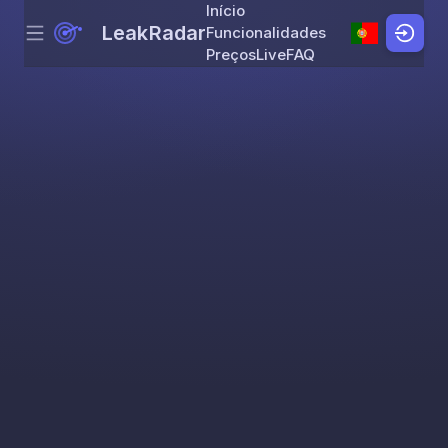
Início
LeakRadar
Funcionalidades
Menu
Skip to content
Preços
Live
FAQ