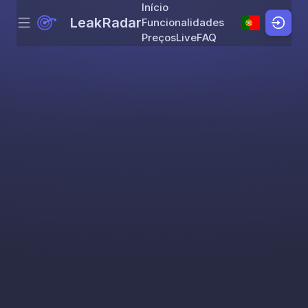
Início
LeakRadar
Funcionalidades
Menu
Skip to content
Preços
Live
FAQ