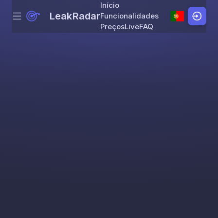
Início
LeakRadar
Funcionalidades
Menu
Skip to content
Preços
Live
FAQ