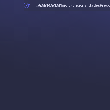
LeakRadar
Início
Funcionalidades
Preç