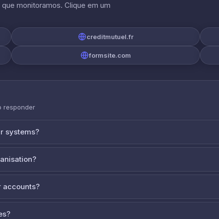
s que monitoramos. Clique em um
creditmutuel.fr
formsite.com
o responder
ur systems?
ganisation?
 accounts?
es?