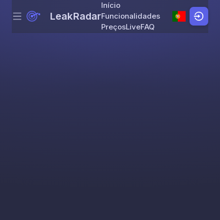
Início
LeakRadar
Funcionalidades
Menu
Skip to content
Preços
Live
FAQ