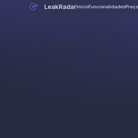
LeakRadar
Início
Funcionalidades
Preç