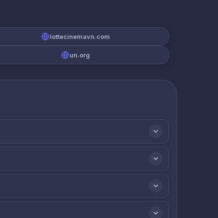
lottecinemavn.com
un.org