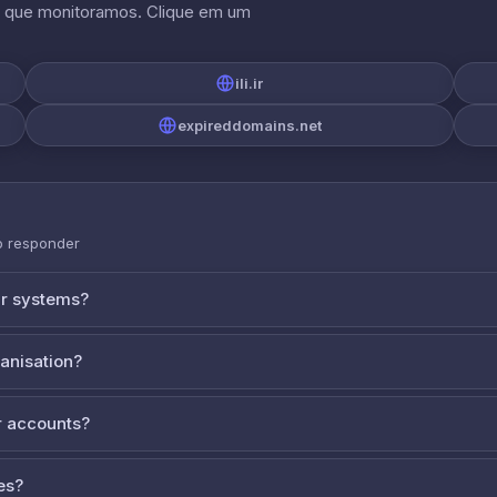
s que monitoramos. Clique em um
ili.ir
expireddomains.net
o responder
ur systems?
ganisation?
 accounts?
es?