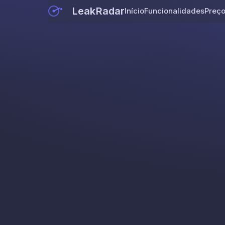
LeakRadar
Início
Funcionalidades
Preç