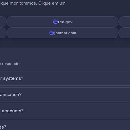
s que monitoramos. Clique em um
fcc.gov
jobthai.com
o responder
ur systems?
ganisation?
 accounts?
es?