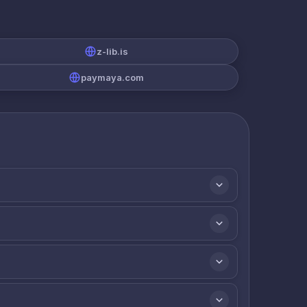
z-lib.is
paymaya.com