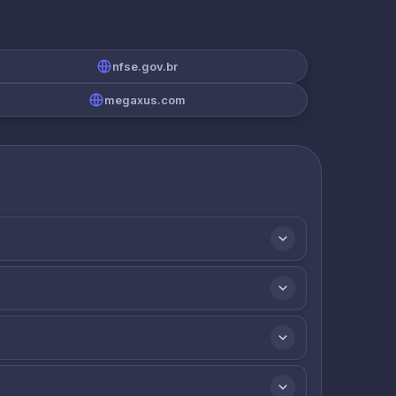
nfse.gov.br
megaxus.com