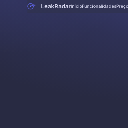
LeakRadar
Início
Funcionalidades
Preç