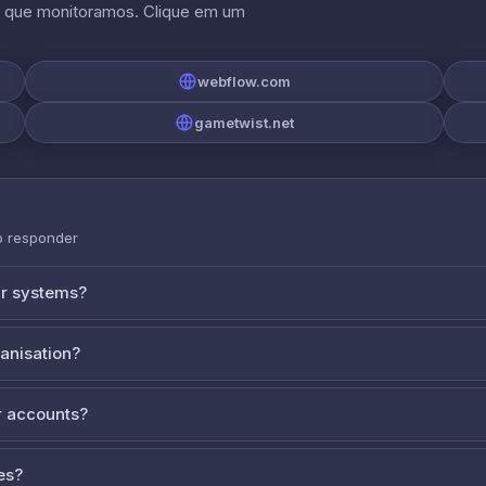
s que monitoramos. Clique em um
webflow.com
gametwist.net
o responder
ur systems?
ganisation?
 accounts?
es?