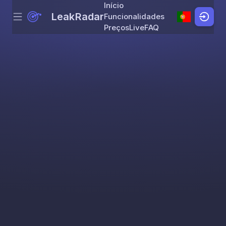
Início
LeakRadar
Funcionalidades
Menu
Skip to content
Preços
Live
FAQ