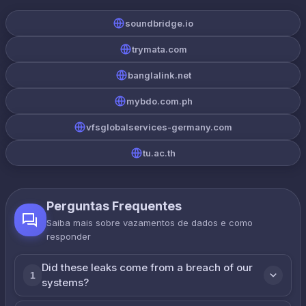
soundbridge.io
trymata.com
banglalink.net
mybdo.com.ph
vfsglobalservices-germany.com
tu.ac.th
Perguntas Frequentes
Saiba mais sobre vazamentos de dados e como
responder
Did these leaks come from a breach of our
1
systems?