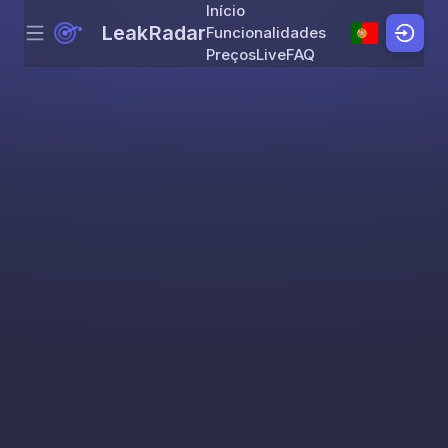
Início
LeakRadar
Funcionalidades
Menu
Skip to content
Preços
Live
FAQ