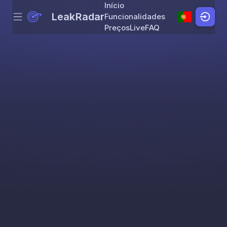
Início
LeakRadar
Funcionalidades
Menu
Skip to content
Preços
Live
FAQ