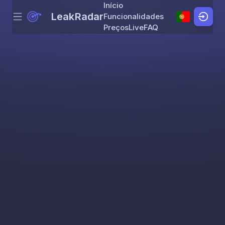
Início
LeakRadar
Funcionalidades
Menu
Skip to content
Preços
Live
FAQ