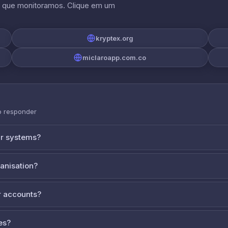
s que monitoramos. Clique em um
kryptex.org
miclaroapp.com.co
o responder
ur systems?
ganisation?
 accounts?
es?