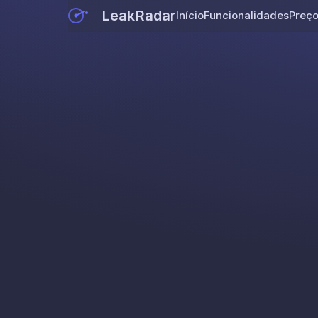
LeakRadar
Início
Funcionalidades
Preç