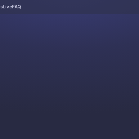
os
Live
FAQ
Skip to content