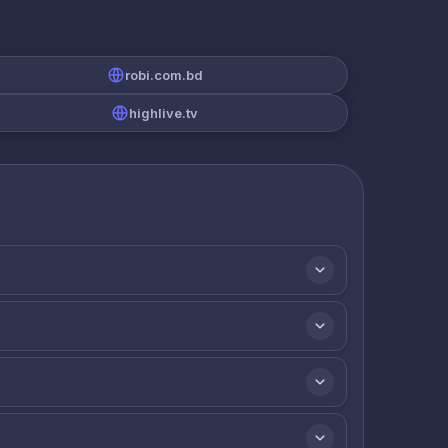
robi.com.bd
highlive.tv