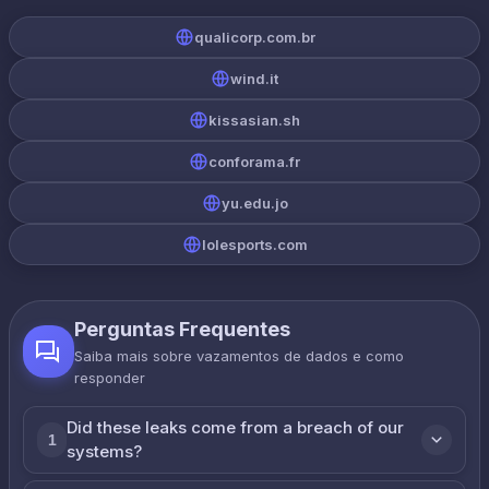
qualicorp.com.br
wind.it
kissasian.sh
conforama.fr
yu.edu.jo
lolesports.com
Perguntas Frequentes
Saiba mais sobre vazamentos de dados e como
responder
Did these leaks come from a breach of our
1
systems?