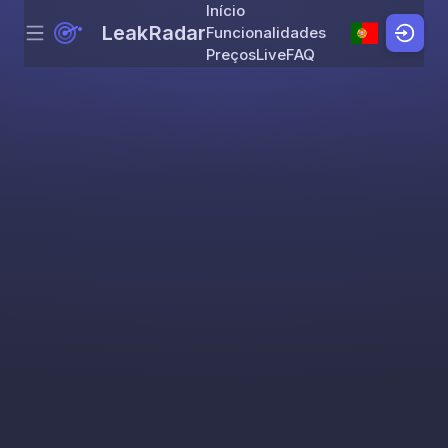
Início
LeakRadar
Funcionalidades
Menu
Skip to content
Preços
Live
FAQ