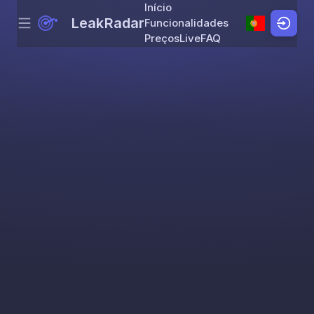
Início
LeakRadar
Funcionalidades
Menu
Skip to content
Preços
Live
FAQ