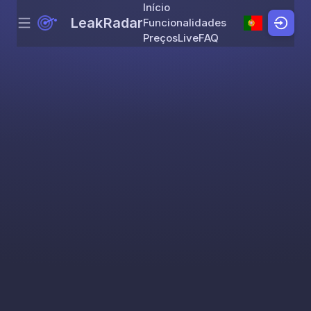
Início
LeakRadar
Funcionalidades
Menu
Skip to content
Preços
Live
FAQ