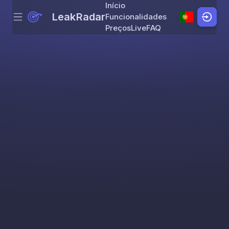
Início
LeakRadar
Funcionalidades
Menu
Skip to content
Preços
Live
FAQ