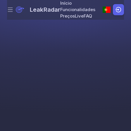
Início
LeakRadar
Funcionalidades
Menu
Skip to content
Preços
Live
FAQ