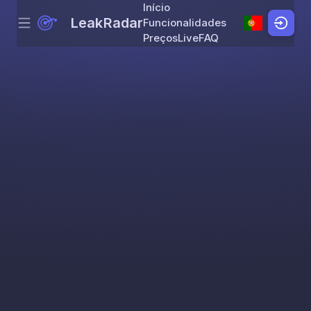
Início
LeakRadar
Funcionalidades
Menu
Skip to content
Preços
Live
FAQ