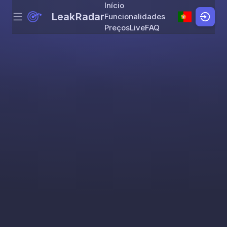
Início
LeakRadar
Funcionalidades
Menu
Skip to content
Preços
Live
FAQ