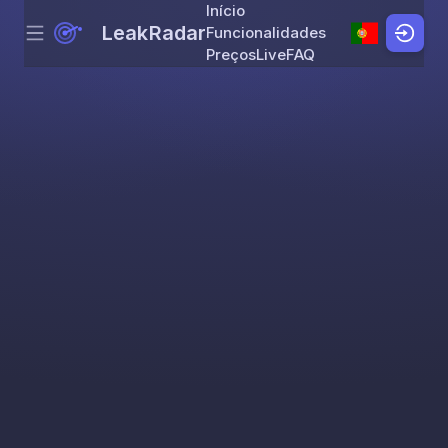
Início
LeakRadar
Funcionalidades
Menu
Skip to content
Preços
Live
FAQ