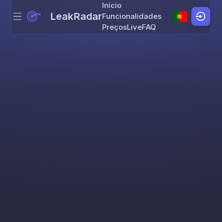
Início
LeakRadar
Funcionalidades
Menu
Skip to content
Preços
Live
FAQ