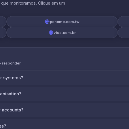
s que monitoramos. Clique em um
pchome.com.tw
visa.com.br
o responder
ur systems?
ganisation?
 accounts?
es?