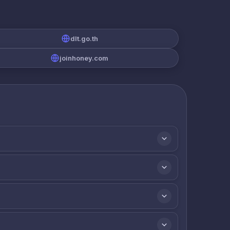
dlt.go.th
joinhoney.com