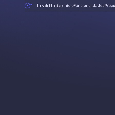
LeakRadar
Início
Funcionalidades
Preç