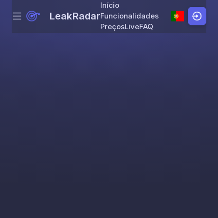
Início
LeakRadar
Funcionalidades
Menu
Skip to content
Preços
Live
FAQ