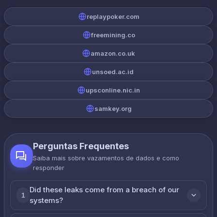
replaypoker.com
freemining.co
amazon.co.uk
unsoed.ac.id
upsconline.nic.in
samkey.org
Perguntas Frequentes
Saiba mais sobre vazamentos de dados e como
responder
Did these leaks come from a breach of our
1
systems?