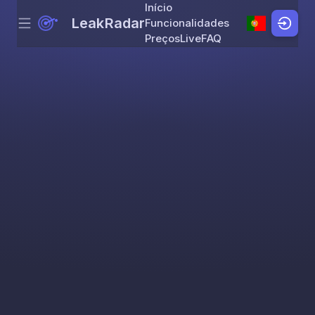
Início
LeakRadar
Funcionalidades
Menu
Skip to content
Preços
Live
FAQ