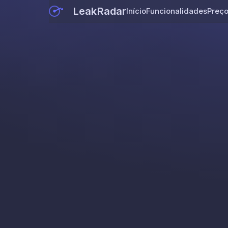
LeakRadar
Início
Funcionalidades
Preç