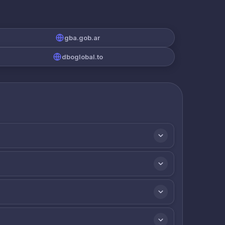
gba.gob.ar
dboglobal.to