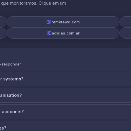
s que monitoramos. Clique em um
remotewd.com
adidas.com.ar
o responder
ur systems?
ganisation?
 accounts?
es?