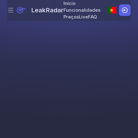
Início
LeakRadar
Funcionalidades
Menu
Skip to content
Preços
Live
FAQ