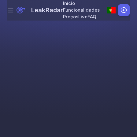
Início
LeakRadar
Funcionalidades
Menu
Skip to content
Preços
Live
FAQ